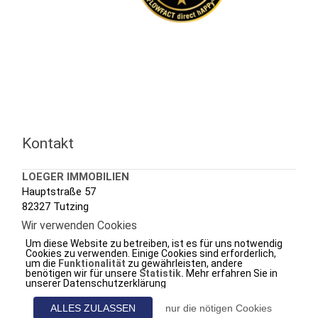
Kontakt
LOEGER IMMOBILIEN
Hauptstraße 57
82327 Tutzing
Wir verwenden Cookies
Tel.: +49 (0) 8158 3020
Um diese Website zu betreiben, ist es für uns notwendig
Fax.: +49 (0) 8158 7288
Cookies zu verwenden. Einige Cookies sind erforderlich,
um die
Funktionalität
zu gewährleisten, andere
e-mail.:
info@loeger.de
benötigen wir für unsere
Statistik.
Mehr erfahren Sie in
unserer Datenschutzerklärung
web.:
www.loeger-immobilien.de
ALLES ZULASSEN
nur die nötigen Cookies