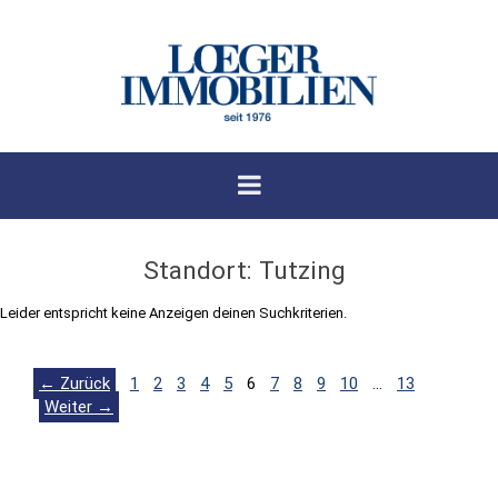
Standort:
Tutzing
Leider entspricht keine Anzeigen deinen Suchkriterien.
← Zurück
1
2
3
4
5
6
7
8
9
10
…
13
Weiter →