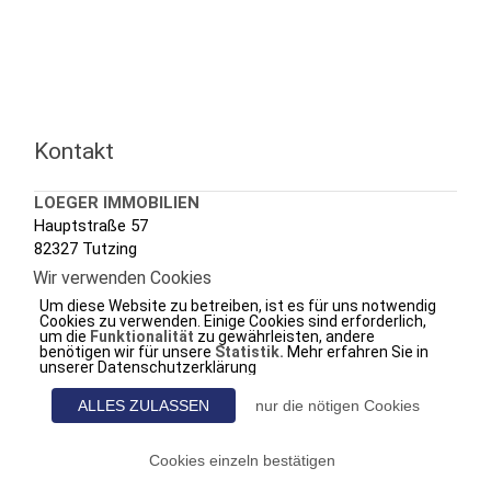
Kontakt
LOEGER IMMOBILIEN
Hauptstraße 57
82327 Tutzing
Wir verwenden Cookies
Tel.: +49 (0) 8158 3020
Um diese Website zu betreiben, ist es für uns notwendig
Fax.: +49 (0) 8158 7288
Cookies zu verwenden. Einige Cookies sind erforderlich,
um die
Funktionalität
zu gewährleisten, andere
e-mail.:
info@loeger.de
benötigen wir für unsere
Statistik.
Mehr erfahren Sie in
unserer Datenschutzerklärung
web.:
www.loeger-immobilien.de
ALLES ZULASSEN
nur die nötigen Cookies
Cookies einzeln bestätigen
©
2026
⋅
LOEGER IMMOBILIEN
-
Website
-
Impressum
-