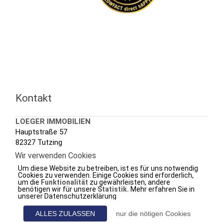
Kontakt
LOEGER IMMOBILIEN
Hauptstraße 57
82327 Tutzing
Wir verwenden Cookies
Tel.: +49 (0) 8158 3020
Um diese Website zu betreiben, ist es für uns notwendig
Fax.: +49 (0) 8158 7288
Cookies zu verwenden. Einige Cookies sind erforderlich,
um die
Funktionalität
zu gewährleisten, andere
e-mail.:
info@loeger.de
benötigen wir für unsere
Statistik.
Mehr erfahren Sie in
unserer Datenschutzerklärung
web.:
www.loeger-immobilien.de
ALLES ZULASSEN
nur die nötigen Cookies