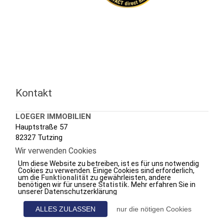
Kontakt
LOEGER IMMOBILIEN
Hauptstraße 57
82327 Tutzing
Wir verwenden Cookies
Tel.: +49 (0) 8158 3020
Um diese Website zu betreiben, ist es für uns notwendig
Fax.: +49 (0) 8158 7288
Cookies zu verwenden. Einige Cookies sind erforderlich,
um die
Funktionalität
zu gewährleisten, andere
e-mail.:
info@loeger.de
benötigen wir für unsere
Statistik.
Mehr erfahren Sie in
unserer Datenschutzerklärung
web.:
www.loeger-immobilien.de
ALLES ZULASSEN
nur die nötigen Cookies