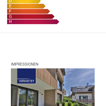
D
E
F
G
H
IMPRESSIONEN