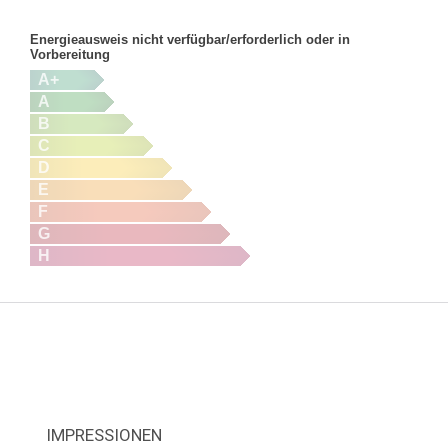
Energieausweis nicht verfügbar/erforderlich oder in
Vorbereitung
A+
A
B
C
D
E
F
G
H
IMPRESSIONEN