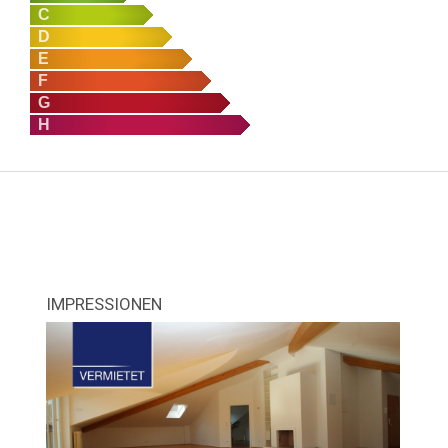
C
D
E
F
G
H
IMPRESSIONEN