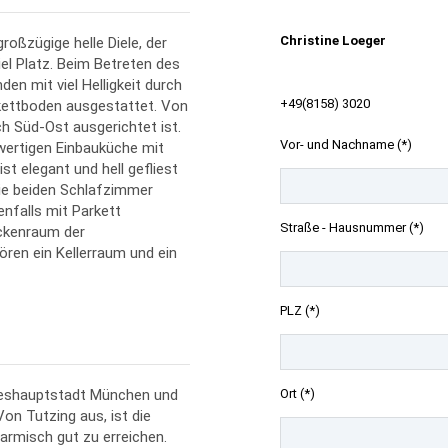
Christine Loeger
roßzügige helle Diele, der
iel Platz. Beim Betreten des
en mit viel Helligkeit durch
+49(8158) 3020
kettboden ausgestattet. Von
h Süd-Ost ausgerichtet ist.
Vor- und Nachname (*)
hwertigen Einbauküche mit
t elegant und hell gefliest
ie beiden Schlafzimmer
enfalls mit Parkett
Straße - Hausnummer (*)
ockenraum der
ren ein Kellerraum und ein
PLZ (*)
Ort (*)
ndeshauptstadt München und
on Tutzing aus, ist die
rmisch gut zu erreichen.