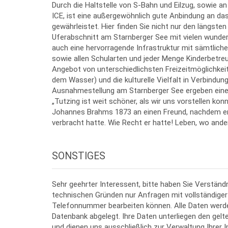
Durch die Haltstelle von S-Bahn und Eilzug, sowie
ICE, ist eine außergewöhnlich gute Anbindung an da
gewährleistet. Hier finden Sie nicht nur den längste
Uferabschnitt am Starnberger See mit vielen wunde
auch eine hervorragende Infrastruktur mit sämtlich
sowie allen Schularten und jeder Menge Kinderbetre
Angebot von unterschiedlichsten Freizeitmöglichkei
dem Wasser) und die kulturelle Vielfalt in Verbindun
Ausnahmestellung am Starnberger See ergeben einen
„Tutzing ist weit schöner, als wir uns vorstellen konn
Johannes Brahms 1873 an einen Freund, nachdem e
verbracht hatte. Wie Recht er hatte! Leben, wo and
SONSTIGES
Sehr geehrter Interessent, bitte haben Sie Verständn
technischen Gründen nur Anfragen mit vollständiger
Telefonnummer bearbeiten können. Alle Daten werde
Datenbank abgelegt. Ihre Daten unterliegen den gelt
und dienen uns ausschließlich zur Verwaltung Ihrer I