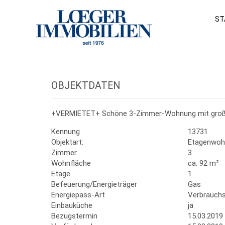
ST
OBJEKTDATEN
+VERMIETET+ Schöne 3-Zimmer-Wohnung mit große
Kennung
13731
Objektart:
Etagenwoh
Zimmer
3
Wohnfläche
ca. 92 m²
Etage
1
Befeuerung/Energieträger
Gas
Energiepass-Art
Verbrauch
Einbauküche
ja
Bezugstermin
15.03.2019