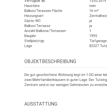
Verfügbar ab
15.03.2019
Haustiere
nein
Balkon/Terassen Fläche
16 m²
Heizungsart
Zentralhei
Gäste-WC
ja
Balkon/Terrasse
ja
Anzahl Balkone/Terrassen
1
Baujahr
1995
Stellplatztyp
Tiefgarage
Lage
82327 Tutz
OBJEKTBESCHREIBUNG
Die gut geschnittene Wohnung liegt im 1.OG einer k
zwei Mehrfamilienhäusern in guter Lage. Der Tutzin
Zentrum sind in nur wenigen Gehminuten zu erreiche
AUSSTATTUNG