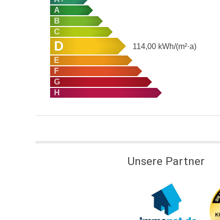
A
B
C
D
114,00
kWh/(m²·a)
E
F
G
H
Unsere Partner