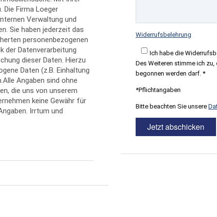
. Die Firma Loeger
 internen Verwaltung und
en. Sie haben jederzeit das
Widerrufsbelehrung
icherten personenbezogenen
k der Datenverarbeitung
Ich habe die Widerrufsb
schung dieser Daten. Hierzu
Des Weiteren stimme ich zu, d
ene Daten (z.B. Einhaltung
begonnen werden darf. *
n.Alle Angaben sind ohne
*Pflichtangaben
nen, die uns von unserem
bernehmen keine Gewähr für
Bitte beachten Sie unsere
Da
r Angaben. Irrtum und