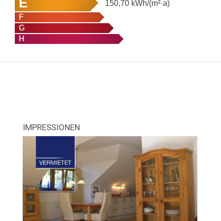
E
150,70
kWh/(m²·a)
F
G
H
IMPRESSIONEN