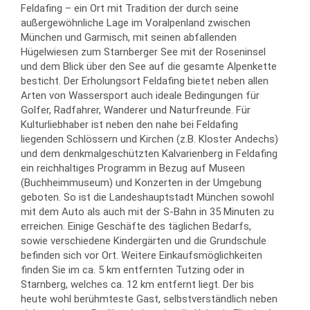
Feldafing – ein Ort mit Tradition der durch seine
außergewöhnliche Lage im Voralpenland zwischen
München und Garmisch, mit seinen abfallenden
Hügelwiesen zum Starnberger See mit der Roseninsel
und dem Blick über den See auf die gesamte Alpenkette
besticht. Der Erholungsort Feldafing bietet neben allen
Arten von Wassersport auch ideale Bedingungen für
Golfer, Radfahrer, Wanderer und Naturfreunde. Für
Kulturliebhaber ist neben den nahe bei Feldafing
liegenden Schlössern und Kirchen (z.B. Kloster Andechs)
und dem denkmalgeschützten Kalvarienberg in Feldafing
ein reichhaltiges Programm in Bezug auf Museen
(Buchheimmuseum) und Konzerten in der Umgebung
geboten. So ist die Landeshauptstadt München sowohl
mit dem Auto als auch mit der S-Bahn in 35 Minuten zu
erreichen. Einige Geschäfte des täglichen Bedarfs,
sowie verschiedene Kindergärten und die Grundschule
befinden sich vor Ort. Weitere Einkaufsmöglichkeiten
finden Sie im ca. 5 km entfernten Tutzing oder in
Starnberg, welches ca. 12 km entfernt liegt. Der bis
heute wohl berühmteste Gast, selbstverständlich neben