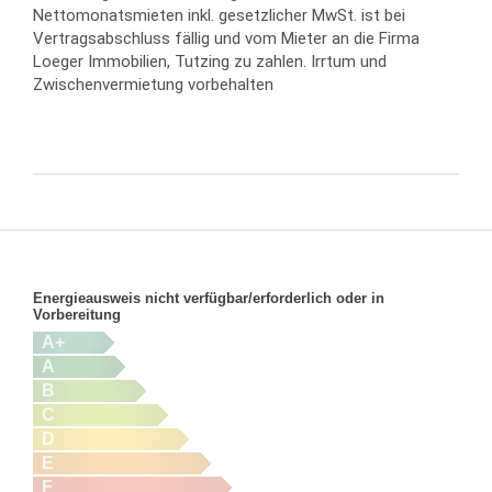
Nettomonatsmieten inkl. gesetzlicher MwSt. ist bei
Vertragsabschluss fällig und vom Mieter an die Firma
Loeger Immobilien, Tutzing zu zahlen. Irrtum und
Zwischenvermietung vorbehalten
Energieausweis nicht verfügbar/erforderlich oder in
Vorbereitung
A+
A
B
C
D
E
F