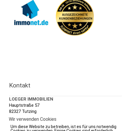
Kontakt
LOEGER IMMOBILIEN
Hauptstraße 57
82327 Tutzing
Wir verwenden Cookies
Tel.: +49 (0) 8158 3020
Um diese Website zu betreiben, ist es für uns notwendig
Fax.: +49 (0) 8158 7288
Cookies zu verwenden. Einige Cookies sind erforderlich,