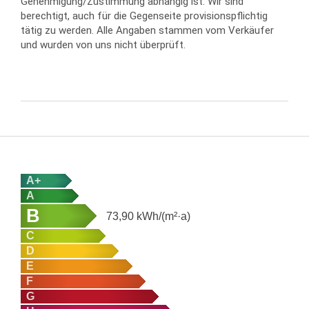
Genehmigung/Zustimmung abhängig ist. Wir sind
berechtigt, auch für die Gegenseite provisionspflichtig
tätig zu werden. Alle Angaben stammen vom Verkäufer
und wurden von uns nicht überprüft.
A+
A
B
73,90
kWh/(m²·a)
C
D
E
F
G