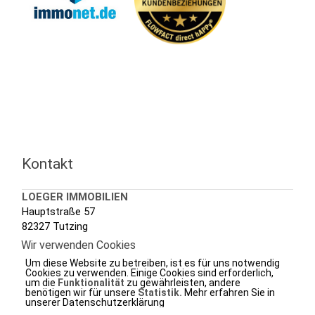
Kontakt
LOEGER IMMOBILIEN
Hauptstraße 57
82327 Tutzing
Wir verwenden Cookies
Tel.: +49 (0) 8158 3020
Um diese Website zu betreiben, ist es für uns notwendig
Fax.: +49 (0) 8158 7288
Cookies zu verwenden. Einige Cookies sind erforderlich,
um die
Funktionalität
zu gewährleisten, andere
e-mail.:
info@loeger.de
benötigen wir für unsere
Statistik.
Mehr erfahren Sie in
unserer Datenschutzerklärung