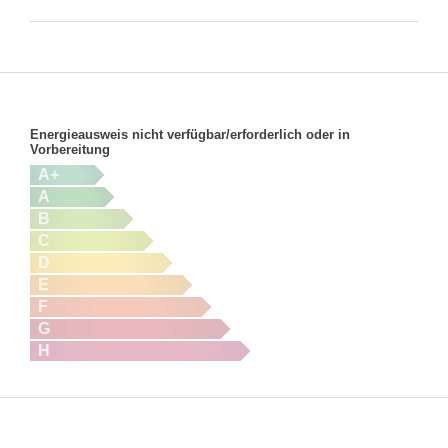
Energieausweis nicht verfügbar/erforderlich oder in
Vorbereitung
A+
A
B
C
D
E
F
G
H