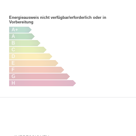
Energieausweis nicht verfügbar/erforderlich oder in
Vorbereitung
A+
A
B
C
D
E
F
G
H