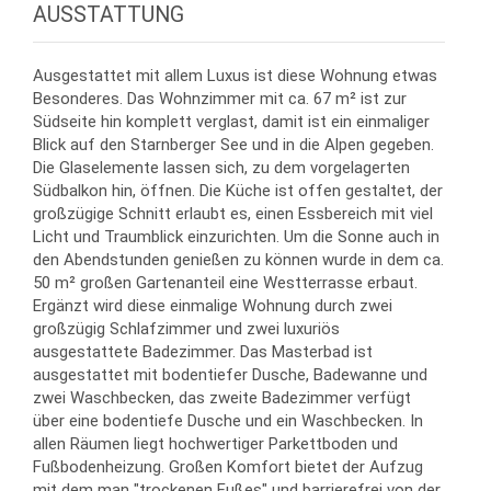
AUSSTATTUNG
Ausgestattet mit allem Luxus ist diese Wohnung etwas
Besonderes. Das Wohnzimmer mit ca. 67 m² ist zur
Südseite hin komplett verglast, damit ist ein einmaliger
Blick auf den Starnberger See und in die Alpen gegeben.
Die Glaselemente lassen sich, zu dem vorgelagerten
Südbalkon hin, öffnen. Die Küche ist offen gestaltet, der
großzügige Schnitt erlaubt es, einen Essbereich mit viel
Licht und Traumblick einzurichten. Um die Sonne auch in
den Abendstunden genießen zu können wurde in dem ca.
50 m² großen Gartenanteil eine Westterrasse erbaut.
Ergänzt wird diese einmalige Wohnung durch zwei
großzügig Schlafzimmer und zwei luxuriös
ausgestattete Badezimmer. Das Masterbad ist
ausgestattet mit bodentiefer Dusche, Badewanne und
zwei Waschbecken, das zweite Badezimmer verfügt
über eine bodentiefe Dusche und ein Waschbecken. In
allen Räumen liegt hochwertiger Parkettboden und
Fußbodenheizung. Großen Komfort bietet der Aufzug
mit dem man "trockenen Fußes" und barrierefrei von der