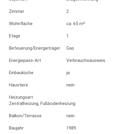
Zimmer
2
Wohnfläche
ca. 65 m²
Etage
1
Befeuerung/Energieträger
Gas
Energiepass-Art
Verbrauchsausweis
Einbauküche
ja
Haustiere
nein
Heizungsart
Zentralheizung, Fußbodenheizung
Balkon/Terrasse
nein
Baujahr
1989