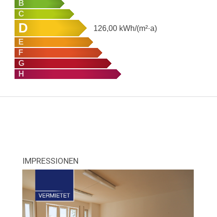
B
C
D
126,00
kWh/(m²·a)
E
F
G
H
IMPRESSIONEN