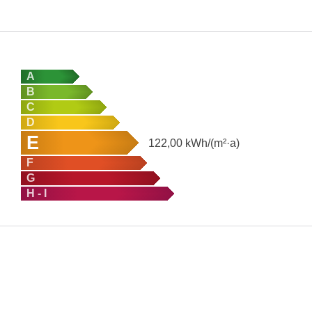
A
B
C
D
E
122,00
kWh/(m²·a)
F
G
H - I