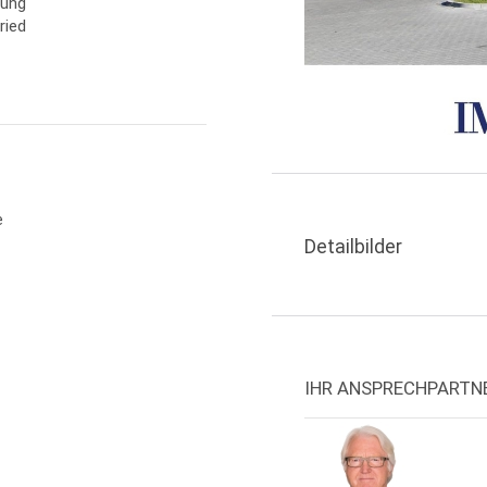
zung
ried
e
Detailbilder
IHR ANSPRECHPARTN