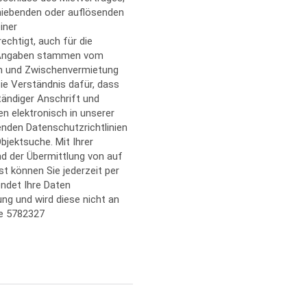
chiebenden oder auflösenden
iner
chtigt, auch für die
le Angaben stammen vom
um und Zwischenvermietung
Sie Verständnis dafür, dass
tändiger Anschrift und
n elektronisch in unserer
enden Datenschutzrichtlinien
bjektsuche. Mit Ihrer
d der Übermittlung von auf
t können Sie jederzeit per
endet Ihre Daten
ung und wird diese nicht an
e 5782327