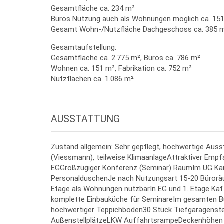
Gesamtfläche ca. 234 m²
Büros Nutzung auch als Wohnungen möglich ca. 15
Gesamt Wohn-/Nutzfläche Dachgeschoss ca. 385 
Gesamtaufstellung:
Gesamtfläche ca. 2.775 m², Büros ca. 786 m²
Wohnen ca. 151 m², Fabrikation ca. 752 m²
Nutzflächen ca. 1.086 m²
AUSSTATTUNG
Zustand allgemein: Sehr gepflegt, hochwertige Auss
(Viessmann), teilweise KlimaanlageAttraktiver Emp
EGGroßzügiger Konferenz (Seminar) RaumIm UG Kant
PersonalduschenJe nach Nutzungsart 15-20 Büroräum
Etage als Wohnungen nutzbarIn EG und 1. Etage Kaf
komplette Einbauküche für SeminareIm gesamten Bür
hochwertiger Teppichboden30 Stück Tiefgaragenstel
AußenstellplätzeLKW AuffahrtsrampeDeckenhöhen P