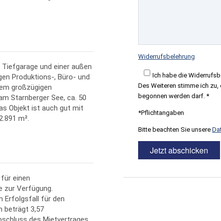
Widerrufsbelehrung
 Tiefgarage und einer außen
Ich habe die Widerrufsb
gen Produktions-, Büro- und
Des Weiteren stimme ich zu, d
inem großzügigen
begonnen werden darf. *
m Starnberger See, ca. 50
as Objekt ist auch gut mit
*Pflichtangaben
2.891 m².
Bitte beachten Sie unsere
Da
 für einen
e zur Verfügung.
Erfolgsfall für den
n beträgt 3,57
Abschluss des Mietvertrages,