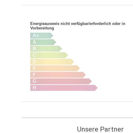
Energieausweis nicht verfügbar/erforderlich oder in
Vorbereitung
A+
A
B
C
D
E
F
G
H
Unsere Partner