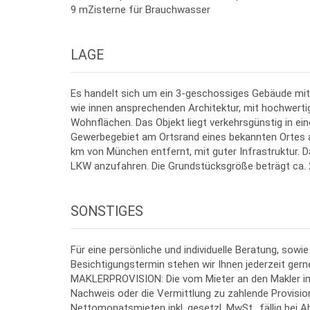
9 mZisterne für Brauchwasser
LAGE
Es handelt sich um ein 3-geschossiges Gebäude mit
wie innen ansprechenden Architektur, mit hochwerti
Wohnflächen. Das Objekt liegt verkehrsgünstig in e
Gewerbegebiet am Ortsrand eines bekannten Ortes a
km von München entfernt, mit guter Infrastruktur. D
LKW anzufahren. Die Grundstücksgröße beträgt ca. 
SONSTIGES
Für eine persönliche und individuelle Beratung, sowie
Besichtigungstermin stehen wir Ihnen jederzeit gern
MAKLERPROVISION: Die vom Mieter an den Makler im 
Nachweis oder die Vermittlung zu zahlende Provisio
Nettomonatsmieten inkl. gesetzl. MwSt., fällig bei 