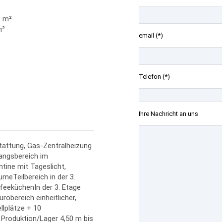
1 m²
m²
email (*)
Telefon (*)
Ihre Nachricht an uns
tattung, Gas-Zentralheizung
fangsbereich im
ine mit Tageslicht,
eTeilbereich in der 3.
feeküchenIn der 3. Etage
obereich einheitlicher,
lplätze + 10
roduktion/Lager 4,50 m bis