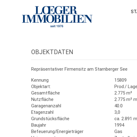
ST
OBJEKTDATEN
Repräsentativer Firmensitz am Starnberger See
Kennung
15809
Objektart:
Prod./ Lag
Gesamtfläche
2.775 m²
Nutzfläche
2.775 m² m
Garagenanzahl
40.0
Etagenzahl
3,0
Grundstücksfläche
ca. 2.891 m
Baujahr
1994
Befeuerung/Energieträger
Gas