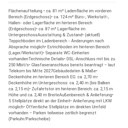
Flächenaufteilung • ca. 81 m² Ladenfläche im vorderen
Bereich (Erdgeschoss)• ca. 124 m² Büro-, Werkstatt-,
Hallen- oder Lagerfläche im hinteren Bereich
(Erdgeschoss)• ca. 87 m² Lagerfläche im
UntergeschossAusstattung & Zustand• (aktuell)
Teppichboden im Ladenbereich - Änderungen nach
Absprache möglich• Estrichboden im hinteren Bereich
(Lager/Werkstatt)• Separate WC-Einheiten
vorhandenTechnische Details• DSL-Anschluss mit bis zu
250 Mbit/s• Glasfaseranschluss bereits beantragt – laut
Telekom bis Mitte 2027Gebäudedaten & Maße•
Deckenhöhe im hinteren Bereich EG: ca. 2,70 m•
Deckenhöhe im Untergeschoss: ca. 2,40 m (bis Balken
ca. 2,15 m)• Zufahrtstor im hinteren Bereich: ca. 2,15 m
Höhe und ca. 2,40 m BreiteAußenbereich & Anlieferung•
5 Stellplätze direkt an der Einheit• Anlieferung mit LKW
möglich• Öffentliche Stellplätze im direkten Umfeld
vorhanden – Parken teilweise zeitlich begrenzt
(Parkuhr/Parkscheibe)