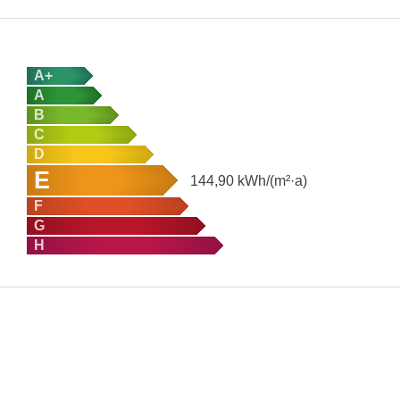
A+
A
B
C
D
E
144,90
kWh/(m²·a)
F
G
H