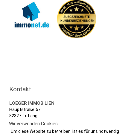
Kontakt
LOEGER IMMOBILIEN
Hauptstraße 57
82327 Tutzing
Wir verwenden Cookies
Tel.: +49 (0) 8158 3020
Um diese Website zu betreiben, ist es für uns notwendig
Fax.: +49 (0) 8158 7288