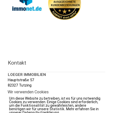
Kontakt
LOEGER IMMOBILIEN
Hauptstraße 57
82327 Tutzing
Wir verwenden Cookies
Tel.: +49 (0) 8158 3020
Um diese Website zu betreiben, ist es für uns notwendig
Fax.: +49 (0) 8158 7288
Cookies zu verwenden. Einige Cookies sind erforderlich,
um die
Funktionalität
zu gewährleisten, andere
e-mail.:
info@loeger.de
benötigen wir für unsere
Statistik.
Mehr erfahren Sie in
unserer Datenschutzerklärung