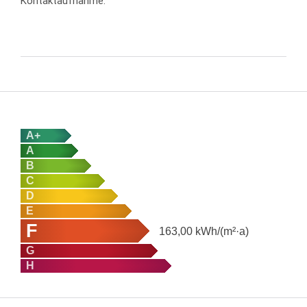
Kontaktaufnahme.
A+
A
B
C
D
E
F
163,00
kWh/(m²·a)
G
H