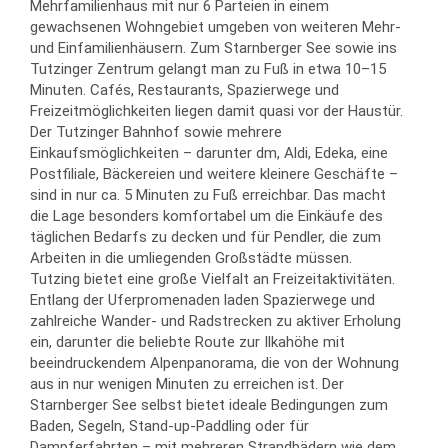
Mehrfamilienhaus mit nur 6 Parteien in einem
gewachsenen Wohngebiet umgeben von weiteren Mehr-
und Einfamilienhäusern. Zum Starnberger See sowie ins
Tutzinger Zentrum gelangt man zu Fuß in etwa 10–15
Minuten. Cafés, Restaurants, Spazierwege und
Freizeitmöglichkeiten liegen damit quasi vor der Haustür.
Der Tutzinger Bahnhof sowie mehrere
Einkaufsmöglichkeiten – darunter dm, Aldi, Edeka, eine
Postfiliale, Bäckereien und weitere kleinere Geschäfte –
sind in nur ca. 5 Minuten zu Fuß erreichbar. Das macht
die Lage besonders komfortabel um die Einkäufe des
täglichen Bedarfs zu decken und für Pendler, die zum
Arbeiten in die umliegenden Großstädte müssen.
Tutzing bietet eine große Vielfalt an Freizeitaktivitäten.
Entlang der Uferpromenaden laden Spazierwege und
zahlreiche Wander- und Radstrecken zu aktiver Erholung
ein, darunter die beliebte Route zur Ilkahöhe mit
beeindruckendem Alpenpanorama, die von der Wohnung
aus in nur wenigen Minuten zu erreichen ist. Der
Starnberger See selbst bietet ideale Bedingungen zum
Baden, Segeln, Stand-up-Paddling oder für
Dampferfahrten – mit mehreren Strandbädern wie dem