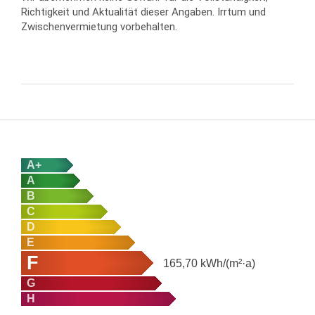
Richtigkeit und Aktualität dieser Angaben. Irrtum und
Zwischenvermietung vorbehalten.
A+
A
B
C
D
E
F
165,70
kWh/(m²·a)
G
H