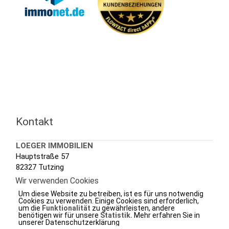
Kontakt
LOEGER IMMOBILIEN
Hauptstraße 57
82327 Tutzing
Wir verwenden Cookies
Tel.: +49 (0) 8158 3020
Um diese Website zu betreiben, ist es für uns notwendig
Fax.: +49 (0) 8158 7288
Cookies zu verwenden. Einige Cookies sind erforderlich,
um die
Funktionalität
zu gewährleisten, andere
e-mail.:
info@loeger.de
benötigen wir für unsere
Statistik.
Mehr erfahren Sie in
unserer Datenschutzerklärung